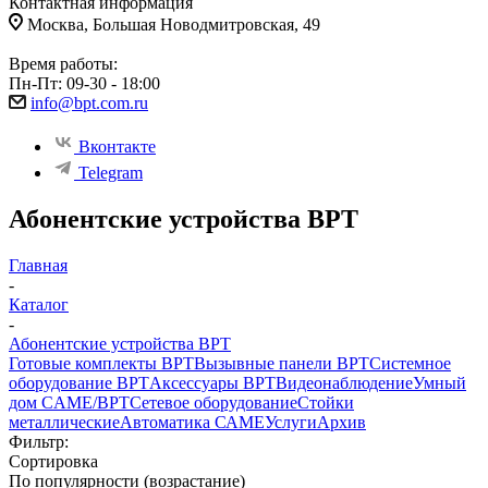
Контактная информация
Москва, Большая Новодмитровская, 49
Время работы:
Пн-Пт: 09-30 - 18:00
info@bpt.com.ru
Вконтакте
Telegram
Абонентские устройства BPT
Главная
-
Каталог
-
Абонентские устройства BPT
Готовые комплекты BPT
Вызывные панели BPT
Системное
оборудование BPT
Аксессуары BPT
Видеонаблюдение
Умный
дом CAME/BPT
Сетевое оборудование
Стойки
металлические
Автоматика САМЕ
Услуги
Архив
Фильтр:
Сортировка
По популярности (возрастание)