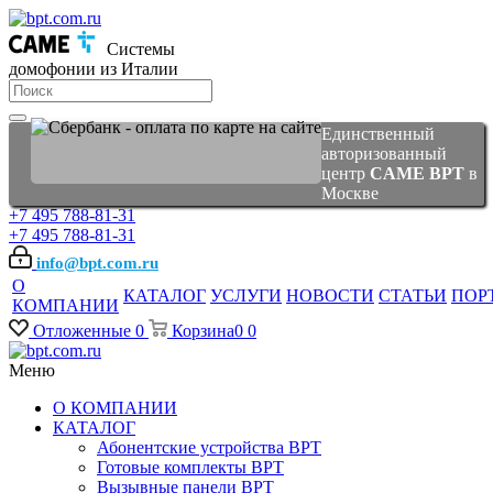
Системы
домофонии из Италии
Единственный
авторизованный
центр
CAME BPT
в
Москве
+7 495 788-81-31
+7 495 788-81-31
info@bpt.com.ru
О
КАТАЛОГ
УСЛУГИ
НОВОСТИ
СТАТЬИ
ПОР
КОМПАНИИ
Отложенные
0
Корзина
0
0
Меню
О КОМПАНИИ
КАТАЛОГ
Абонентские устройства BPT
Готовые комплекты BPT
Вызывные панели BPT